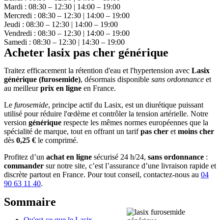
Mardi : 08:30 – 12:30 | 14:00 – 19:00
Mercredi : 08:30 – 12:30 | 14:00 – 19:00
Jeudi : 08:30 – 12:30 | 14:00 – 19:00
Vendredi : 08:30 – 12:30 | 14:00 – 19:00
Samedi : 08:30 – 12:30 | 14:30 – 19:00
Acheter lasix pas cher générique
Traitez efficacement la rétention d'eau et l'hypertension avec
Lasix
générique (furosemide)
, désormais disponible
sans ordonnance
et
au meilleur
prix
en ligne
en France.
Le
furosemide
, principe actif du Lasix, est un diurétique puissant
utilisé pour réduire l'œdème et contrôler la tension artérielle. Notre
version
générique
respecte les mêmes normes européennes que la
spécialité de marque, tout en offrant un tarif
pas cher
et
moins cher
dès
0,25 €
le comprimé.
Profitez d’un
achat en ligne
sécurisé 24 h/24,
sans ordonnance
:
commander
sur notre site, c’est l’assurance d’une livraison rapide et
discrète partout en France. Pour tout conseil, contactez-nous au
04
90 63 11 40
.
Sommaire
Qu'est-ce que le Lasix