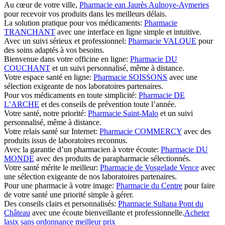
Au cœur de votre ville,
Pharmacie ean Jaurès Aulnoye-Aymeries
pour recevoir vos produits dans les meilleurs délais.
La solution pratique pour vos médicaments:
Pharmacie
TRANCHANT
avec une interface en ligne simple et intuitive.
Avec un suivi sérieux et professionnel:
Pharmacie VALQUE
pour
des soins adaptés à vos besoins.
Bienvenue dans votre officine en ligne:
Pharmacie DU
COUCHANT
et un suivi personnalisé, même à distance.
Votre espace santé en ligne:
Pharmacie SOISSONS
avec une
sélection exigeante de nos laboratoires partenaires.
Pour vos médicaments en toute simplicité:
Pharmacie DE
L’ARCHE
et des conseils de prévention toute l’année.
Votre santé, notre priorité:
Pharmacie Saint-Malo
et un suivi
personnalisé, même à distance.
Votre relais santé sur Internet:
Pharmacie COMMERCY
avec des
produits issus de laboratoires reconnus.
Avec la garantie d’un pharmacien à votre écoute:
Pharmacie DU
MONDE
avec des produits de parapharmacie sélectionnés.
Votre santé mérite le meilleur:
Pharmacie de Vosgelade Vence
avec
une sélection exigeante de nos laboratoires partenaires.
Pour une pharmacie à votre image:
Pharmacie du Centre
pour faire
de votre santé une priorité simple à gérer.
Des conseils clairs et personnalisés:
Pharmacie Sultana Pont du
Château
avec une écoute bienveillante et professionnelle.
Acheter
lasix sans ordonnance meilleur prix