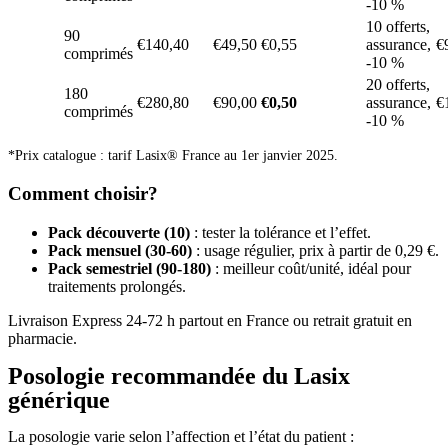
-10 %
10 offerts,
90
€140,40
€49,50
€0,55
assurance,
€
comprimés
-10 %
20 offerts,
180
€280,80
€90,00
€0,50
assurance,
€
comprimés
-10 %
*Prix catalogue : tarif Lasix® France au 1er janvier 2025.
Comment choisir?
Pack découverte (10)
: tester la tolérance et l’effet.
Pack mensuel (30-60)
: usage régulier, prix à partir de 0,29 €.
Pack semestriel (90-180)
: meilleur coût/unité, idéal pour
traitements prolongés.
Livraison Express 24-72 h partout en France ou retrait gratuit en
pharmacie.
Posologie recommandée du Lasix
générique
La posologie varie selon l’affection et l’état du patient :