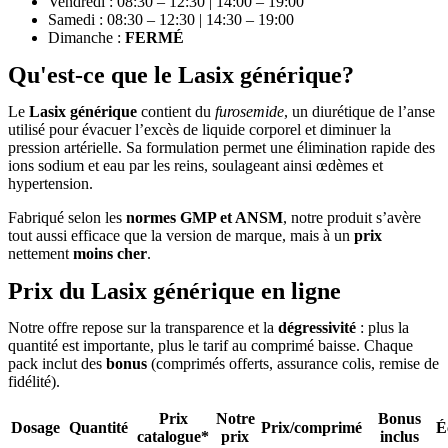
Vendredi : 08:30 – 12:30 | 14:00 – 19:00
Samedi : 08:30 – 12:30 | 14:30 – 19:00
Dimanche :
FERMÉ
Qu'est-ce que le Lasix générique?
Le
Lasix générique
contient du
furosemide
, un diurétique de l’anse
utilisé pour évacuer l’excès de liquide corporel et diminuer la
pression artérielle. Sa formulation permet une élimination rapide des
ions sodium et eau par les reins, soulageant ainsi œdèmes et
hypertension.
Fabriqué selon les
normes GMP et ANSM
, notre produit s’avère
tout aussi efficace que la version de marque, mais à un
prix
nettement
moins cher
.
Prix du Lasix générique en ligne
Notre offre repose sur la transparence et la
dégressivité
: plus la
quantité est importante, plus le tarif au comprimé baisse. Chaque
pack inclut des
bonus
(comprimés offerts, assurance colis, remise de
fidélité).
Prix
Notre
Bonus
Dosage
Quantité
Prix/comprimé
É
catalogue*
prix
inclus