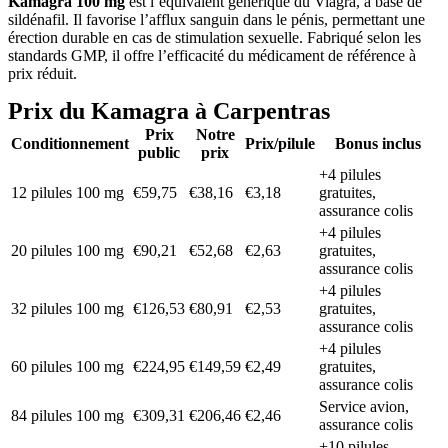
Kamagra 100 mg
est l’équivalent générique du Viagra, à base de
sildénafil. Il favorise l’afflux sanguin dans le pénis, permettant une
érection durable en cas de stimulation sexuelle. Fabriqué selon les
standards GMP, il offre l’efficacité du médicament de référence à
prix réduit.
Prix du Kamagra à Carpentras
Prix
Notre
Conditionnement
Prix/pilule
Bonus inclus
public
prix
+4 pilules
12 pilules 100 mg
€59,75
€38,16
€3,18
gratuites,
assurance colis
+4 pilules
20 pilules 100 mg
€90,21
€52,68
€2,63
gratuites,
assurance colis
+4 pilules
32 pilules 100 mg
€126,53
€80,91
€2,53
gratuites,
assurance colis
+4 pilules
60 pilules 100 mg
€224,95
€149,59
€2,49
gratuites,
assurance colis
Service avion,
84 pilules 100 mg
€309,31
€206,46
€2,46
assurance colis
+10 pilules