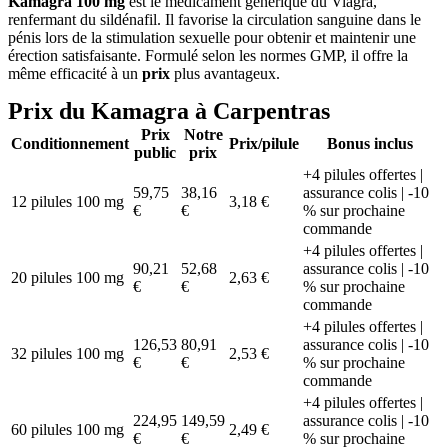
Kamagra 100 mg
est le médicament générique du Viagra,
renfermant du sildénafil. Il favorise la circulation sanguine dans le
pénis lors de la stimulation sexuelle pour obtenir et maintenir une
érection satisfaisante. Formulé selon les normes GMP, il offre la
même efficacité à un
prix
plus avantageux.
Prix du Kamagra à Carpentras
Prix
Notre
Conditionnement
Prix/pilule
Bonus inclus
public
prix
+4 pilules offertes |
59,75
38,16
assurance colis | -10
12 pilules 100 mg
3,18 €
€
€
% sur prochaine
commande
+4 pilules offertes |
90,21
52,68
assurance colis | -10
20 pilules 100 mg
2,63 €
€
€
% sur prochaine
commande
+4 pilules offertes |
126,53
80,91
assurance colis | -10
32 pilules 100 mg
2,53 €
€
€
% sur prochaine
commande
+4 pilules offertes |
224,95
149,59
assurance colis | -10
60 pilules 100 mg
2,49 €
€
€
% sur prochaine