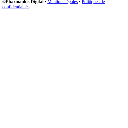
©
Pharmaplus Digital •
Mentions légales
•
Politiques de
confidentialités