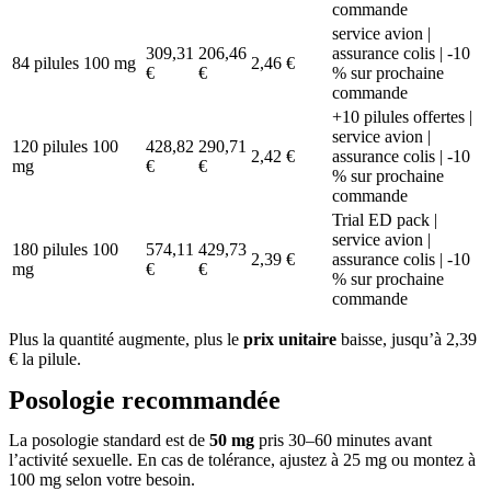
commande
service avion |
309,31
206,46
assurance colis | -10
84 pilules 100 mg
2,46 €
€
€
% sur prochaine
commande
+10 pilules offertes |
service avion |
120 pilules 100
428,82
290,71
2,42 €
assurance colis | -10
mg
€
€
% sur prochaine
commande
Trial ED pack |
service avion |
180 pilules 100
574,11
429,73
2,39 €
assurance colis | -10
mg
€
€
% sur prochaine
commande
Plus la quantité augmente, plus le
prix unitaire
baisse, jusqu’à 2,39
€ la pilule.
Posologie recommandée
La posologie standard est de
50 mg
pris 30–60 minutes avant
l’activité sexuelle. En cas de tolérance, ajustez à 25 mg ou montez à
100 mg selon votre besoin.