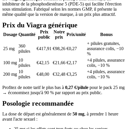
inhibiteur de la phosphodiestérase 5 (PDE-5) qui facilite l'érection
sous stimulation. Fabriqué selon les normes GMP, il présente la
même qualité que la version de marque, à un prix plus attractif.
Prix du Viagra générique
Prix
Notre
Dosage
Quantité
Prix/unité
Bonus
public
prix
+ pilules gratuites,
360
25 mg
€417,91
€98,26
€0,27
assurance colis, −10
pilules
%
10
+4 pilules, assurance
100 mg
€42,15
€21,66
€2,17
pilules
colis, −10 %
10
+4 pilules, assurance
200 mg
€48,00
€32,48
€3,25
pilules
colis, −10 %
Profitez de notre tarif le plus bas à
0,27 €/pilule
pour le pack 25 mg
→ économisez jusqu'à 90 % par rapport au prix public.
Posologie recommandée
La dose de départ est généralement de
50 mg
, à prendre 1 heure
avant l'acte sexuel :
25 mg si les effets sont trop forts ou chez les seniors.