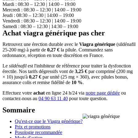
Mardi : 08:30 – 12:30 | 14:00 – 19:00
Mercredi : 08:30 – 12:30 | 14:00 – 19:00
Jeudi : 08:30 – 12:30 | 14:00 – 19:00
Vendredi : 08:30 – 12:30 | 14:00 – 19:00
Samedi : 08:30 – 12:30 | 14:30 – 19:00
Achat viagra générique pas cher
Retrouvez une érection durable avec le
Viagra générique
(sildénafil
25-200 mg) à partir de
0,27 €
la pilule. Commandez sans
ordonnance, réception en toute discrétion en France.
Le
sildénafil
est l'inhibiteur de référence pour traiter la dysfonction
érectile. Nos tarifs dégressifs vont de
3,25 €
par comprimé (200 mg
× 10) jusqu'à
0,27 €
par unité (25 mg × 360), avec pilules bonus,
assurance colis et remise fidélité de
10 %
.
Effectuez votre
achat
en ligne 24 h/24 via
notre page dédiée
ou
contactez-nous au
04 90 63 11 40
pour toute question.
Sommaire
Qu'est-ce que le Viagra générique?
Prix et promotions
Posologie recommandée
Mode d'action