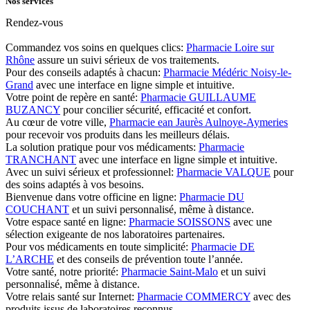
Nos services
Rendez-vous
Commandez vos soins en quelques clics:
Pharmacie Loire sur
Rhône
assure un suivi sérieux de vos traitements.
Pour des conseils adaptés à chacun:
Pharmacie Médéric Noisy-le-
Grand
avec une interface en ligne simple et intuitive.
Votre point de repère en santé:
Pharmacie GUILLAUME
BUZANCY
pour concilier sécurité, efficacité et confort.
Au cœur de votre ville,
Pharmacie ean Jaurès Aulnoye-Aymeries
pour recevoir vos produits dans les meilleurs délais.
La solution pratique pour vos médicaments:
Pharmacie
TRANCHANT
avec une interface en ligne simple et intuitive.
Avec un suivi sérieux et professionnel:
Pharmacie VALQUE
pour
des soins adaptés à vos besoins.
Bienvenue dans votre officine en ligne:
Pharmacie DU
COUCHANT
et un suivi personnalisé, même à distance.
Votre espace santé en ligne:
Pharmacie SOISSONS
avec une
sélection exigeante de nos laboratoires partenaires.
Pour vos médicaments en toute simplicité:
Pharmacie DE
L’ARCHE
et des conseils de prévention toute l’année.
Votre santé, notre priorité:
Pharmacie Saint-Malo
et un suivi
personnalisé, même à distance.
Votre relais santé sur Internet:
Pharmacie COMMERCY
avec des
produits issus de laboratoires reconnus.