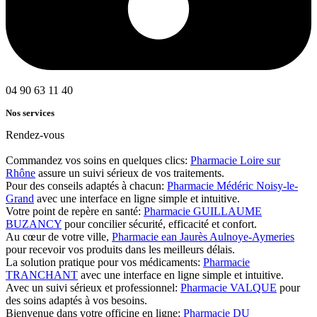
04 90 63 11 40
Nos services
Rendez-vous
Commandez vos soins en quelques clics:
Pharmacie Loire sur
Rhône
assure un suivi sérieux de vos traitements.
Pour des conseils adaptés à chacun:
Pharmacie Médéric Noisy-le-
Grand
avec une interface en ligne simple et intuitive.
Votre point de repère en santé:
Pharmacie GUILLAUME
BUZANCY
pour concilier sécurité, efficacité et confort.
Au cœur de votre ville,
Pharmacie ean Jaurès Aulnoye-Aymeries
pour recevoir vos produits dans les meilleurs délais.
La solution pratique pour vos médicaments:
Pharmacie
TRANCHANT
avec une interface en ligne simple et intuitive.
Avec un suivi sérieux et professionnel:
Pharmacie VALQUE
pour
des soins adaptés à vos besoins.
Bienvenue dans votre officine en ligne:
Pharmacie DU