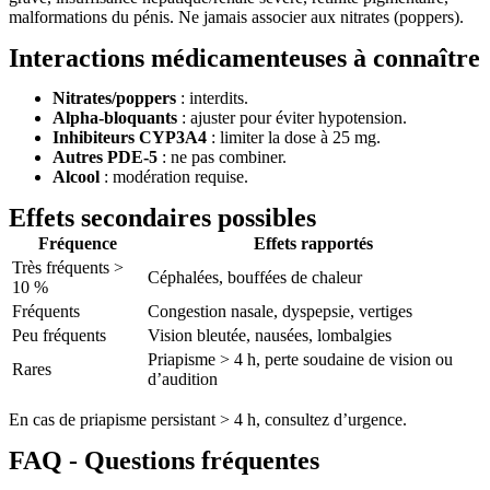
malformations du pénis. Ne jamais associer aux nitrates (poppers).
Interactions médicamenteuses à connaître
Nitrates/poppers
: interdits.
Alpha-bloquants
: ajuster pour éviter hypotension.
Inhibiteurs CYP3A4
: limiter la dose à 25 mg.
Autres PDE-5
: ne pas combiner.
Alcool
: modération requise.
Effets secondaires possibles
Fréquence
Effets rapportés
Très fréquents >
Céphalées, bouffées de chaleur
10 %
Fréquents
Congestion nasale, dyspepsie, vertiges
Peu fréquents
Vision bleutée, nausées, lombalgies
Priapisme > 4 h, perte soudaine de vision ou
Rares
d’audition
En cas de priapisme persistant > 4 h, consultez d’urgence.
FAQ - Questions fréquentes