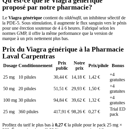
Qu'est-ce que le Viagra générique
proposé par notre pharmacie?
Le
Viagra générique
contient du
sildénafil
, un inhibiteur sélectif de
la PDE-5. Sous stimulation, il augmente le flux sanguin vers le pénis
pour une érection soutenue de 4 à 6 heures. Fabriqué selon les
normes GMP, il offre la même performance que la version de
marque à un prix nettement plus bas.
Prix du Viagra générique à la Pharmacie
Laval Carpentras
Prix
Notre
Dosage
Conditionnement
Prix/pilule
Bonus
public
prix
+4
25 mg
10 pilules
30,44 €
14,18 €
1,42 €
gratuites
+4
50 mg
20 pilules
51,51 €
29,93 €
1,50 €
gratuites
+4
100 mg
30 pilules
94,84 €
39,62 €
1,32 €
gratuites
Trial ED
25 mg
360 pilules
417,91 €
98,26 €
0,27 €
pack
Profitez du tarif le plus bas à
0,27 €
la pilule pour le pack 25 mg ×